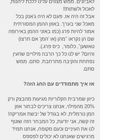
לאביונים. ממש מצווים עלינו ללכת ליהנות, 
לאכול ולשתות!!
אבל זה היה אז. פעם לא היה ג'אנק בכל 
מאכל שני בערך. באוזן ההמן המסורתית 
אמור להיות פרג (כמו באזני ההמן באירופה 
שם הן נקראו "מהן (או 'המן' אם תרצו)  
טאשען", כלומר,  כיס פרג.).
והיום? יש לנו כל כך הרבה מילויים שהעין 
נפתחת והקיבה מתרחבת. סתם. ממש 
סתם.
אז איך מתמודדים עם החג הזה?
כיוון שמרבית הקלוריות מגיעות מהבצק ורק 
20% מהמילוי, אנחנו צריכים לבחור אוזן 
המן נורמלית, לא בגודל של יבשת אמריקה! 
זה קשה, אני יודעת, כל המבחר הזה שוטף 
לנו את העיניים וכעם מקופח, אנחנו תמיד 
מרגישים שאנחנו לא יכולים לפספס  